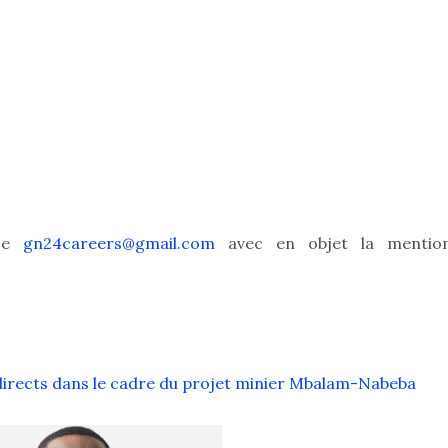
sse
gn24careers@gmail.com
avec en objet la mentio
ndirects dans le cadre du projet minier Mbalam-Nabeba