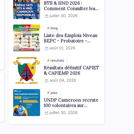
BTS & HND 2026 :
Comment Consulter les
Résultats ?
juillet 30, 2026
blog
Liste des Emplois Niveau
BEPC - Probatoire -
Baccalauréat dispoblible
août 01, 2026
en 2026
resultats
Résultats définitif CAPIET
& CAPIEMP 2026
août 04, 2026
jobs
UNDP Cameroon recrute
100 volontaires sur
l'échelle du territoire
juillet 30, 2026
national