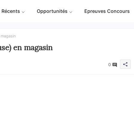
 Récents
Opportunités
Epreuves Concours
n magasin
use) en magasin
0