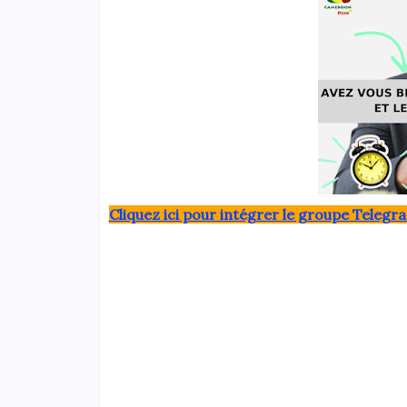
Clique
z ici pour intégrer le grou
pe Telegra