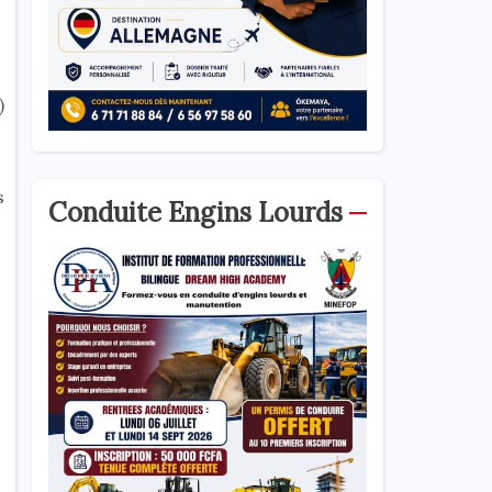
)
s
Conduite Engins Lourds