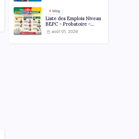
national
blog
Liste des Emplois Niveau
BEPC - Probatoire -
Baccalauréat dispoblible
août 01, 2026
en 2026