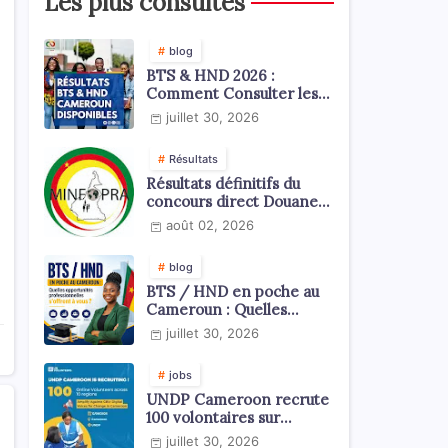
Les plus consultés
blog
BTS & HND 2026 :
Comment Consulter les
Résultats ?
juillet 30, 2026
Résultats
Résultats définitifs du
concours direct Douanes
2026
août 02, 2026
blog
BTS / HND en poche au
Cameroun : Quelles
opportunités
juillet 30, 2026
professionnelles s'offrent
à vous ?
jobs
UNDP Cameroon recrute
100 volontaires sur
l'échelle du territoire
juillet 30, 2026