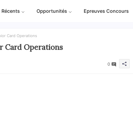
 Récents
Opportunités
Epreuves Concours
nior Card Operations
or Card Operations
0