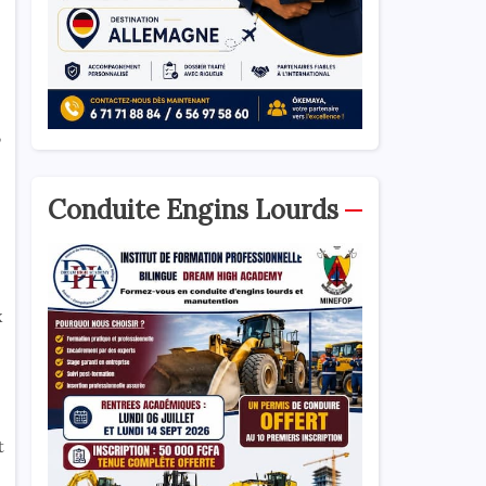
,
Conduite Engins Lourds
x
t