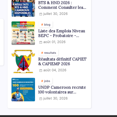
BTS & HND 2026 :
Comment Consulter les
Résultats ?
juillet 30, 2026
blog
Liste des Emplois Niveau
BEPC - Probatoire -
Baccalauréat dispoblible
août 01, 2026
en 2026
resultats
Résultats définitif CAPIET
& CAPIEMP 2026
août 04, 2026
jobs
UNDP Cameroon recrute
100 volontaires sur
l'échelle du territoire
juillet 30, 2026
national