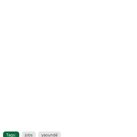
Tags:
jobs
yaoundé