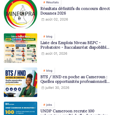
Résultats
Résultats définitifs du concours direct
Douanes 2026
août 02, 2026
blog
Liste des Emplois Niveau BEPC -
Probatoire - Baccalauréat dispoblible
en 2026
août 01, 2026
blog
BTS / HND en poche au Cameroun :
Quelles opportunités professionnelles
s'offrent à vous ?
juillet 30, 2026
jobs
UNDP Cameroon recrute 100