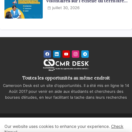
volontaires sur l'échelle du territoire
national
juillet 30, 2026
Toutes les opportunités au même endroit
Cameroon Desk est un site d'opportunités. Il a été mis en ligne le 14
Août 2017 pour venir en aide aux étudiants et chercheurs des
bourses d’études, en leur facilitant la tache dans leurs recherches
Accueil
A propos
Contactez-nous
Our website uses cookies to enhance your experience.
Check
Politique de confidentialité
Regie publicitaire
Now