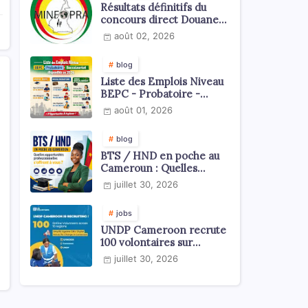
Résultats définitifs du
concours direct Douanes
2026
août 02, 2026
blog
Liste des Emplois Niveau
BEPC - Probatoire -
Baccalauréat dispoblible
août 01, 2026
en 2026
blog
BTS / HND en poche au
Cameroun : Quelles
opportunités
juillet 30, 2026
professionnelles s'offrent
à vous ?
jobs
UNDP Cameroon recrute
100 volontaires sur
l'échelle du territoire
juillet 30, 2026
national