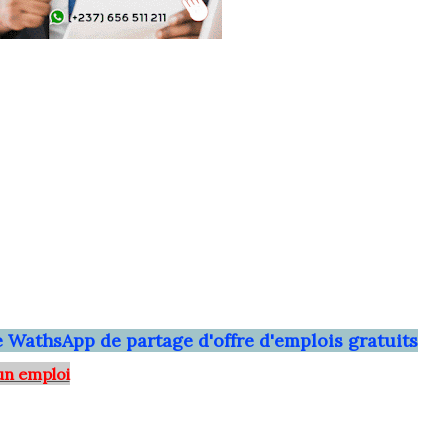
ne WathsApp
de partage d'offre d'emplois gratuits
un emploi