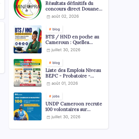
Résultats définitifs du
concours direct Douanes
2026
août 02, 2026
blog
BTS / HND en poche au
Cameroun : Quelles
opportunités
juillet 30, 2026
professionnelles s'offrent
à vous ?
blog
Liste des Emplois Niveau
BEPC - Probatoire -
Baccalauréat dispoblible
août 01, 2026
en 2026
jobs
UNDP Cameroon recrute
100 volontaires sur
l'échelle du territoire
juillet 30, 2026
national