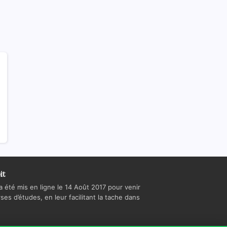
it
a été mis en ligne le 14 Août 2017 pour venir
es d’études, en leur facilitant la tache dans