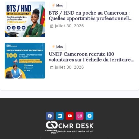
blog
BTS / HND en poche au Cameroun :
Quelles opportunités professionnelles
s'offrent à vous ?
juillet 30, 2026
jobs
UNDP Cameroon recrute 100
volontaires sur l'échelle du territoire
national
juillet 30, 2026