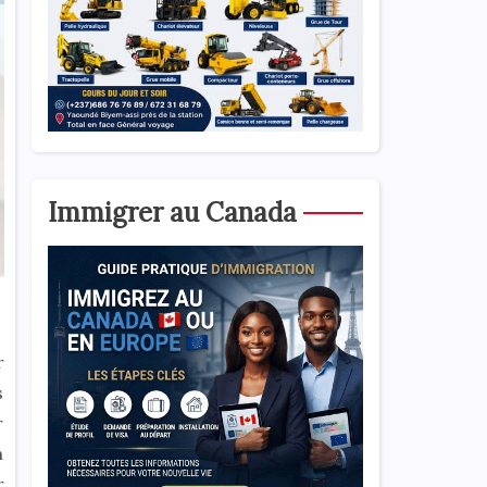
Immigrer au Canada
r
s
r
n
r