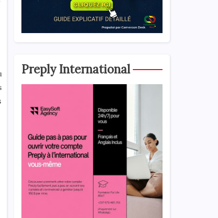
Preply International
u
s
s