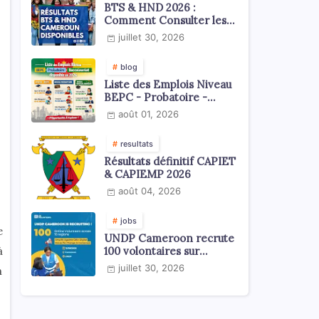
BTS & HND 2026 :
Comment Consulter les
Résultats ?
juillet 30, 2026
blog
Liste des Emplois Niveau
BEPC - Probatoire -
Baccalauréat dispoblible
août 01, 2026
en 2026
resultats
Résultats définitif CAPIET
& CAPIEMP 2026
août 04, 2026
jobs
e
UNDP Cameroon recrute
à
100 volontaires sur
l'échelle du territoire
juillet 30, 2026
n
national