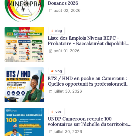
Douanes 2026
août 02, 2026
blog
Liste des Emplois Niveau BEPC -
Probatoire - Baccalauréat dispoblible
en 2026
août 01, 2026
blog
BTS / HND en poche au Cameroun :
Quelles opportunités professionnelles
s'offrent à vous ?
juillet 30, 2026
jobs
UNDP Cameroon recrute 100
volontaires sur l'échelle du territoire
national
juillet 30, 2026