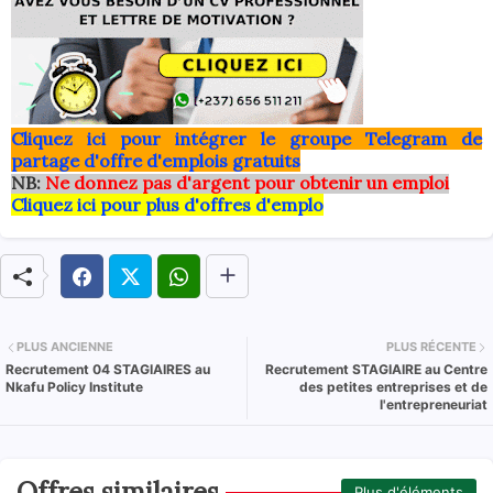
Clique
z ici pour intégrer le grou
pe Telegram de
partage d'offre d'emplois gratuits
NB:
Ne donnez pas d'argent pour obtenir un emploi
Cliquez ici pour plus d'offres d'emplo
PLUS ANCIENNE
PLUS RÉCENTE
Recrutement 04 STAGIAIRES au
Recrutement STAGIAIRE au Centre
Nkafu Policy Institute
des petites entreprises et de
l'entrepreneuriat
Offres similaires
Plus d'éléments