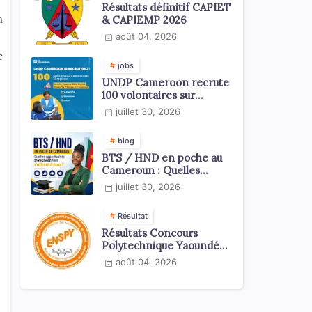
Résultats définitif CAPIET
a
& CAPIEMP 2026
août 04, 2026
e
jobs
UNDP Cameroon recrute
100 volontaires sur
l'échelle du territoire
juillet 30, 2026
national
blog
BTS / HND en poche au
Cameroun : Quelles
opportunités
juillet 30, 2026
professionnelles s'offrent
à vous ?
Résultat
Résultats Concours
Polytechnique Yaoundé
ENSPY 2026 - Tous les
août 04, 2026
cycles