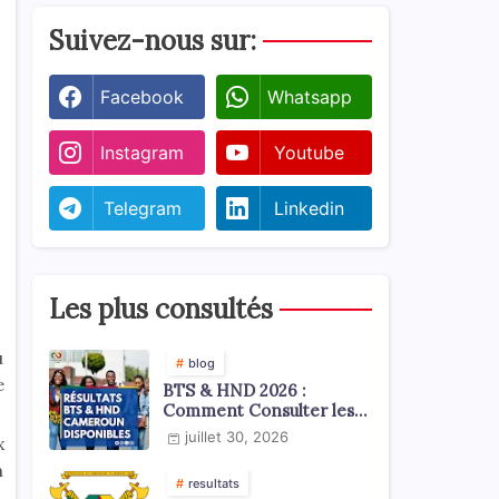
Suivez-nous sur:
Facebook
Whatsapp
Instagram
Youtube
Telegram
Linkedin
Les plus consultés
u
blog
e
BTS & HND 2026 :
Comment Consulter les
Résultats ?
juillet 30, 2026
x
n
resultats