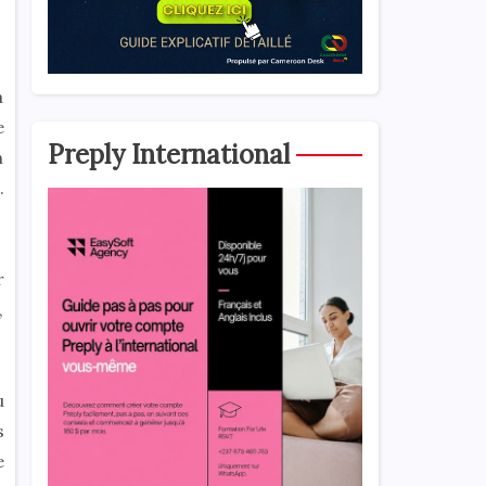
à
e
Preply International
n
.
r
,
u
s
e