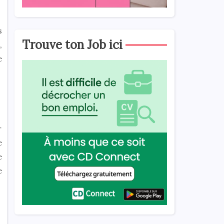
s
Trouve ton Job ici
,
e
r
e
e
e