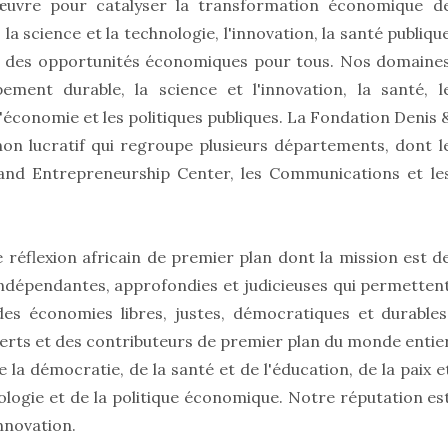
uvre pour catalyser la transformation économique d
 la science et la technologie, l'innovation, la santé publiqu
nt des opportunités économiques pour tous. Nos domaine
ment durable, la science et l'innovation, la santé, l
 l'économie et les politiques publiques. La Fondation Denis 
non lucratif qui regroupe plusieurs départements, dont l
s and Entrepreneurship Center, les Communications et le
 réflexion africain de premier plan dont la mission est d
ndépendantes, approfondies et judicieuses qui permetten
es économies libres, justes, démocratiques et durables
perts et des contributeurs de premier plan du monde entie
la démocratie, de la santé et de l'éducation, de la paix e
hnologie et de la politique économique. Notre réputation es
innovation.