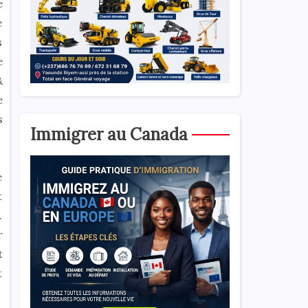
e
e
s
e
&
e
s
Immigrer au Canada
e
t
.
r
t
t