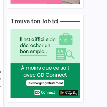
Trouve ton Job ici
i
z
.