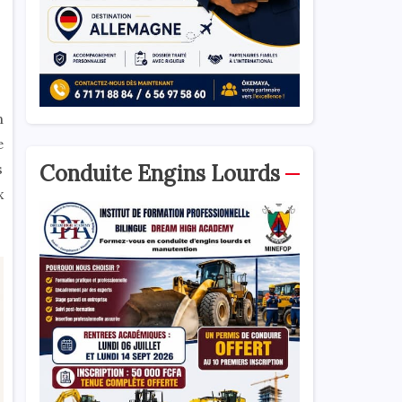
n
e
Conduite Engins Lourds
s
x