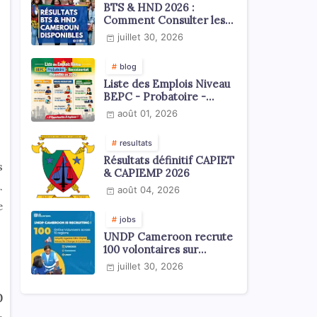
BTS & HND 2026 :
Comment Consulter les
Résultats ?
juillet 30, 2026
blog
Liste des Emplois Niveau
BEPC - Probatoire -
Baccalauréat dispoblible
août 01, 2026
en 2026
resultats
Résultats définitif CAPIET
s
& CAPIEMP 2026
.
août 04, 2026
e
jobs
UNDP Cameroon recrute
100 volontaires sur
l'échelle du territoire
juillet 30, 2026
national
0