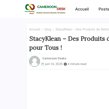
Accueil
Posts
Accueil
blog
StacyKlean – Des Produits de Nett
StacyKlean – Des Produits 
pour Tous !
Cameroon Desks
juin 14, 2025
4 minute read