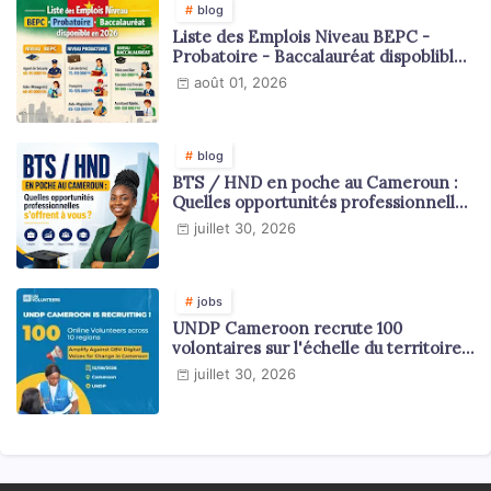
blog
Liste des Emplois Niveau BEPC -
Probatoire - Baccalauréat dispoblible
en 2026
août 01, 2026
blog
BTS / HND en poche au Cameroun :
Quelles opportunités professionnelles
s'offrent à vous ?
juillet 30, 2026
jobs
UNDP Cameroon recrute 100
volontaires sur l'échelle du territoire
national
juillet 30, 2026