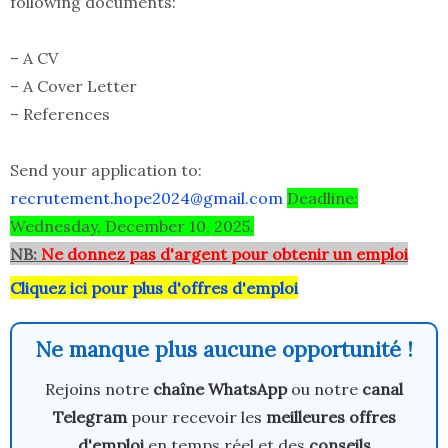
following documents:
– A CV
– A Cover Letter
– References
Send your application to:
recrutement.hope2024@gmail.com
Deadline:
Wednesday, December 10, 2025.
NB:
Ne donnez pas d'argent pour obtenir un emploi
Cliquez ici pour plus d'offres d'emploi
Ne manque plus aucune opportunité !
Rejoins notre
chaîne WhatsApp
ou notre
canal
Telegram
pour recevoir les
meilleures offres
d'emploi
en temps réel et des
conseils