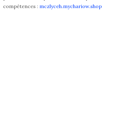
compétences :
mczlyceh.mychariow.shop