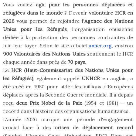
Vous voulez
agir pour les personnes déplacées et
réfugiées dans le monde
? Devenir
volontaire HCR en
2026
vous permet de rejoindre l'
Agence des Nations
Unies pour les Réfugiés
, l'organisation onusienne
dédiée à la protection des personnes contraintes de
fuir leur foyer. Selon le site officiel
unhcr.org
, environ
900 Volontaires des Nations Unies
soutiennent le HCR
chaque année dans près de
70 pays
.
Le
HCR (Haut-Commissariat des Nations Unies pour
les Réfugiés)
, également appelé
UNHCR
en anglais, a
été créé en 1950 pour aider les millions d'Européens
déplacés après la Seconde Guerre mondiale. Il a depuis
reçu
deux Prix Nobel de la Paix
(1954 et 1981) — un
record dans l'histoire des organisations humanitaires.
L'année 2026 marque une période d'engagement
crucial face à des
crises de déplacement record
(Soudan, Ukraine, Gaza, Afghanistan, RDC). Dans cet