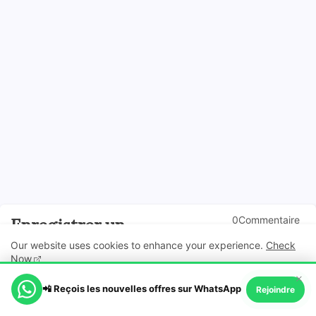
0Commentaire
Enregistrer un
s
commentaire
Our website uses cookies to enhance your experience.
Check
Vous avez des questions par rapport à cette offre ? Laissez votre
Now
préoccupation ici en commentaire.
×
📲 Reçois les nouvelles offres sur WhatsApp
Ok, Go it!
Rejoindre