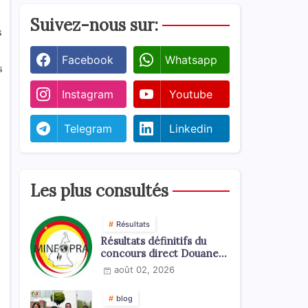
Suivez-nous sur:
s
Facebook
Whatsapp
s
Instagram
Youtube
Telegram
Linkedin
Les plus consultés
Résultats
Résultats définitifs du
concours direct Douanes
2026
août 02, 2026
blog