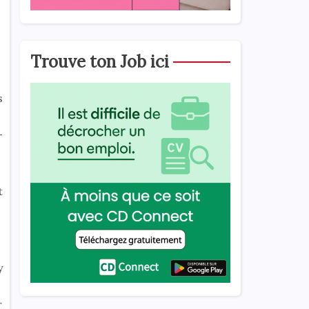
Trouve ton Job ici
s
-
t
y
r