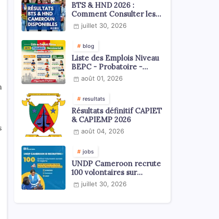
BTS & HND 2026 :
Comment Consulter les
Résultats ?
juillet 30, 2026
blog
Liste des Emplois Niveau
BEPC - Probatoire -
Baccalauréat dispoblible
août 01, 2026
en 2026
n
resultats
Résultats définitif CAPIET
& CAPIEMP 2026
s
août 04, 2026
jobs
UNDP Cameroon recrute
100 volontaires sur
l'échelle du territoire
juillet 30, 2026
national