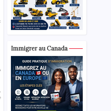
:
Immigrer au Canada
s
,
e