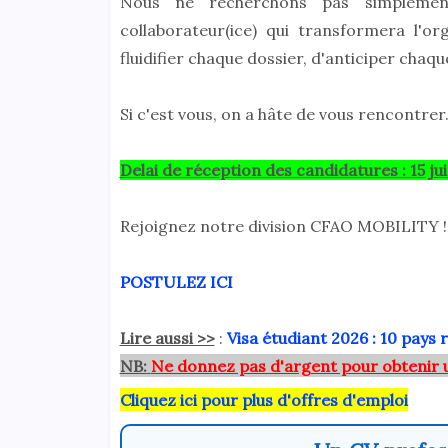
Nous ne recherchons pas simplement
collaborateur(ice) qui transformera l'o
fluidifier chaque dossier, d'anticiper chaqu
Si c'est vous, on a hâte de vous rencontrer
Delai de réception des candidatures : 15 ju
Rejoignez notre division CFAO MOBILITY !
POSTULEZ ICI
Lire aussi >>
:
Visa étudiant 2026 : 10 pays 
NB:
Ne donnez pas d'argent pour obtenir 
Cliquez ici pour plus d'offres d'emploi