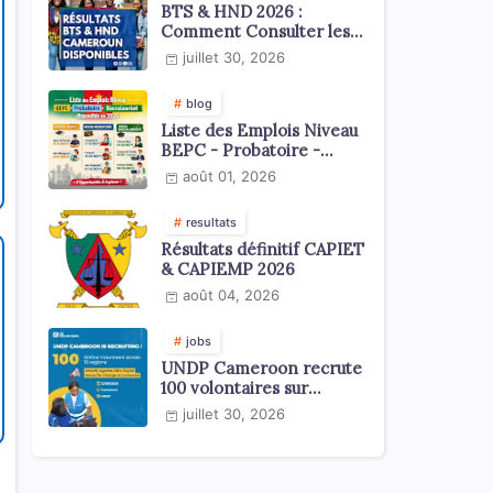
BTS & HND 2026 :
Comment Consulter les
Résultats ?
juillet 30, 2026
blog
Liste des Emplois Niveau
BEPC - Probatoire -
Baccalauréat dispoblible
août 01, 2026
en 2026
resultats
Résultats définitif CAPIET
& CAPIEMP 2026
août 04, 2026
jobs
UNDP Cameroon recrute
100 volontaires sur
l'échelle du territoire
juillet 30, 2026
national