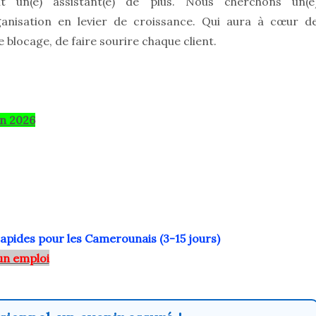
 un(e) assistant(e) de plus. Nous cherchons un(e
rganisation en levier de croissance. Qui aura à cœur d
e blocage, de faire sourire chaque client.
.
in 2026
rapides pour les Camerounais (3-15 jours)
un emploi