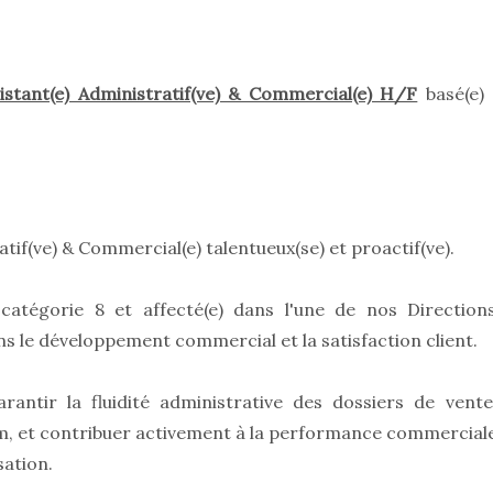
istant(e) Administratif(ve) & Commercial(e) H/F
basé(e) 
if(ve) & Commercial(e) talentueux(se) et proactif(ve).
catégorie 8 et affecté(e) dans l'une de nos Direction
s le développement commercial et la satisfaction client.
rantir la fluidité administrative des dossiers de vente
om, et contribuer activement à la performance commercial
sation.