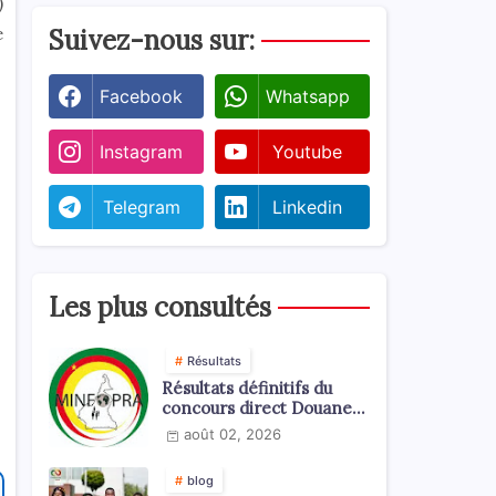
)
e
Suivez-nous sur:
Facebook
Whatsapp
Instagram
Youtube
Telegram
Linkedin
Les plus consultés
Résultats
Résultats définitifs du
concours direct Douanes
2026
août 02, 2026
blog