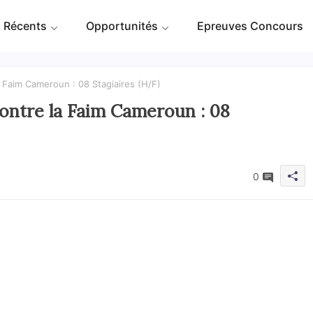
 Récents
Opportunités
Epreuves Concours
Faim Cameroun : 08 Stagiaires (H/F)
ntre la Faim Cameroun : 08
0