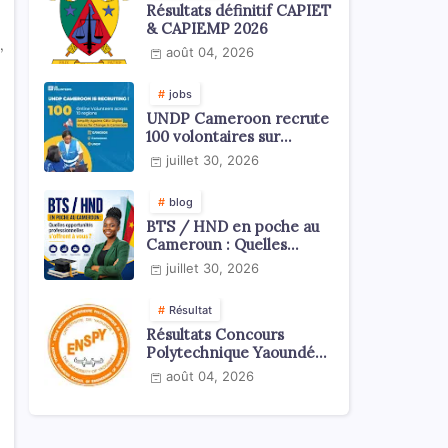
Résultats définitif CAPIET
& CAPIEMP 2026
,
août 04, 2026
jobs
UNDP Cameroon recrute
100 volontaires sur
l'échelle du territoire
juillet 30, 2026
national
blog
BTS / HND en poche au
Cameroun : Quelles
opportunités
juillet 30, 2026
professionnelles s'offrent
à vous ?
Résultat
Résultats Concours
Polytechnique Yaoundé
ENSPY 2026 - Tous les
août 04, 2026
cycles