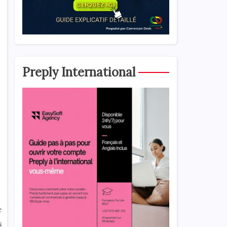
Preply International
e
s