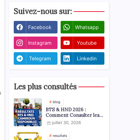
Suivez-nous sur:
Facebook
Whatsapp
Instagram
Youtube
Telegram
Linkedin
Les plus consultés
s
blog
BTS & HND 2026 :
Comment Consulter les
Résultats ?
juillet 30, 2026
resultats