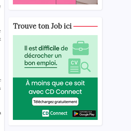
e
Trouve ton Job ici
e
t
e
s
a