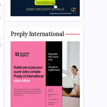
e
-
e
Preply International
t
t