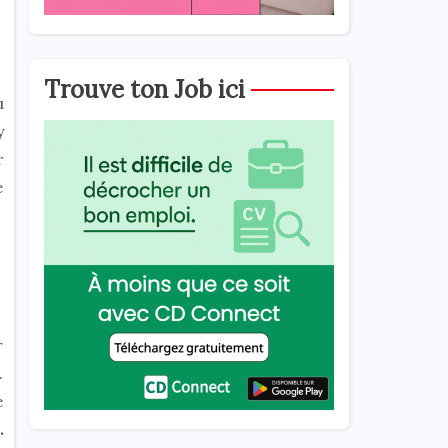
Trouve ton Job ici
u
y
r
e
r
.
e
.