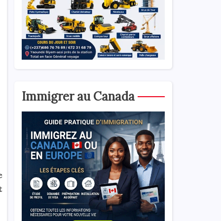
Immigrer au Canada
e
t