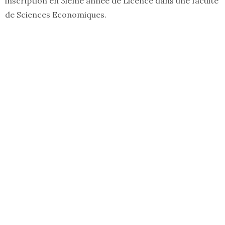
inscription en 3ième année de Licence dans une faculté
de Sciences Economiques.