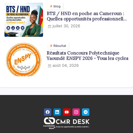
blog
BTS / HND en poche au Cameroun :
Quelles opportunités professionnelles
s'offrent à vous ?
juillet 30, 2026
Résultat
Résultats Concours Polytechnique
Yaoundé ENSPY 2026 - Tous les cycles
août 04, 2026