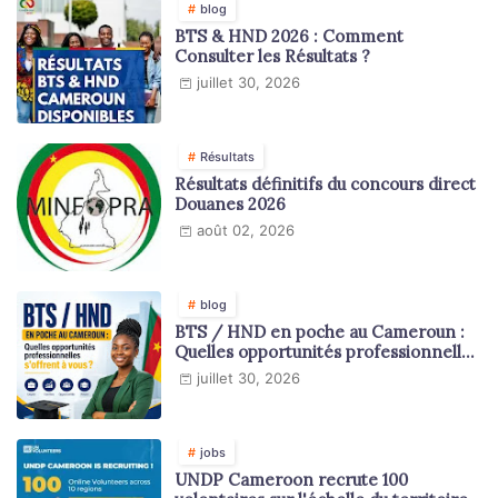
blog
BTS & HND 2026 : Comment
Consulter les Résultats ?
juillet 30, 2026
Résultats
Résultats définitifs du concours direct
Douanes 2026
août 02, 2026
blog
BTS / HND en poche au Cameroun :
Quelles opportunités professionnelles
s'offrent à vous ?
juillet 30, 2026
jobs
UNDP Cameroon recrute 100