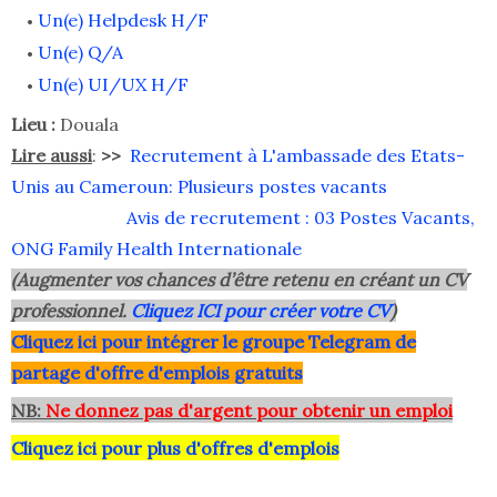
Un(e) Helpdesk H/F
Un(e) Q/A
Un(e) UI/UX H/F
Lieu :
Douala
Lire aussi
:
>>
Recrutement à L'ambassade des Etats-
Unis au Cameroun: Plusieurs postes vacants
Avis de recrutement : 03 Postes Vacants,
ONG Family Health Internationale
(Augmenter vos chances d’être retenu en créant un CV
professionnel.
Cliquez ICI pour créer votre CV
)
Clique
z ici pour intégrer le grou
pe Telegram de
partage d'offre d'emplois gratuits
NB:
Ne donnez pas d'argent pour obtenir un emploi
Cliquez ici pour plus d'offres d'emplois