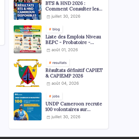
BTS & HND 2026 :
Comment Consulter les
Résultats ?
juillet 30, 2026
blog
Liste des Emplois Niveau
BEPC - Probatoire -
Baccalauréat dispoblible
août 01, 2026
en 2026
resultats
Résultats définitif CAPIET
& CAPIEMP 2026
août 04, 2026
jobs
UNDP Cameroon recrute
100 volontaires sur
l'échelle du territoire
juillet 30, 2026
national