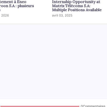
tement à Eneo
Internship Opportunity at
on S.A : plusieurs
Matrix Télécoms S.A:
s
Multiple Positions Available
2, 2026
avril 03, 2025
0Commentaires