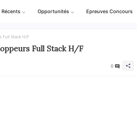
 Récents
Opportunités
Epreuves Concours
 Full Stack H/F
loppeurs Full Stack H/F
0