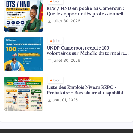
blog
BTS / HND en poche au Cameroun :
Quelles opportunités professionnelles
s'offrent à vous ?
juillet 30, 2026
jobs
UNDP Cameroon recrute 100
volontaires sur l'échelle du territoire
national
juillet 30, 2026
blog
Liste des Emplois Niveau BEPC -
Probatoire - Baccalauréat dispoblible
en 2026
août 01, 2026