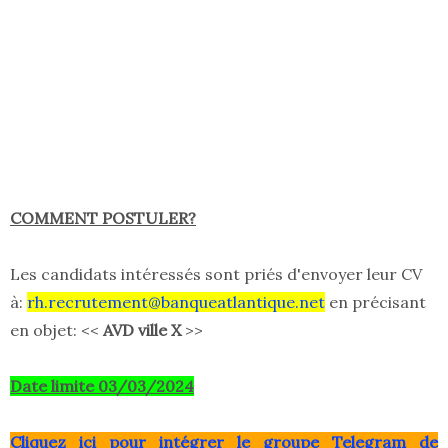
COMMENT POSTULER?
Les candidats intéressés sont priés d'envoyer leur CV
à:
rh.recrutement@banqueatlantique.net
en précisant
en objet: <<
AVD ville X
>>
Date limite 03/03/2024
Clique
z ici pour intégrer le grou
pe Telegram de