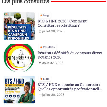
Les plus consultés
blog
BTS & HND 2026 : Comment
Consulter les Résultats ?
juillet 30, 2026
Résultats
Résultats définitifs du concours direct
Douanes 2026
août 02, 2026
blog
BTS / HND en poche au Cameroun :
Quelles opportunités professionnelles
s'offrent à vous ?
juillet 30, 2026