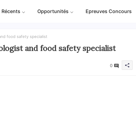
 Récents
Opportunités
Epreuves Concours
nd food safety specialist
ogist and food safety specialist
0