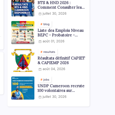
BTS & HND 2026 :
Comment Consulter les
Résultats ?
juillet 30, 2026
blog
Liste des Emplois Niveau
BEPC - Probatoire -
Baccalauréat dispoblible
août 01, 2026
en 2026
resultats
Résultats définitif CAPIET
& CAPIEMP 2026
août 04, 2026
jobs
UNDP Cameroon recrute
100 volontaires sur
l'échelle du territoire
juillet 30, 2026
national