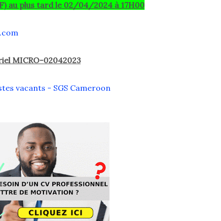
F) au plus tard le 02/04/2024 à 17H00
.com
urriel MICRO-02042023
ostes vacants - SGS Cameroon