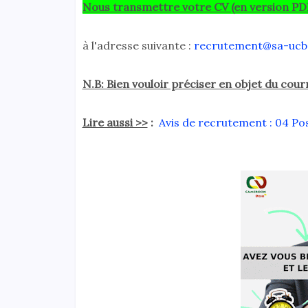
Nous transmettre votre CV (en version PD
à l'adresse suivante :
recrutement@sa-ucb
N.B: Bien vouloir préciser en objet du co
Lire aussi >>
:
Avis de recrutement : 04 P