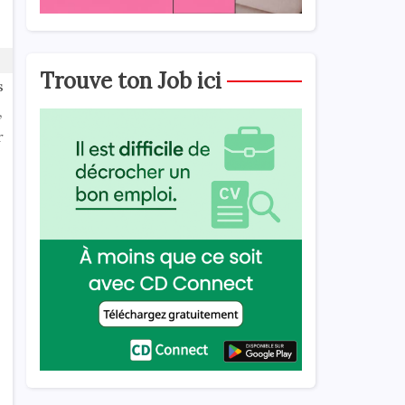
Trouve ton Job ici
s
,
r