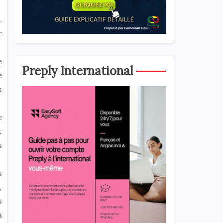
.
r
e
Preply International
e
x
e
t
s
s
,
s
a