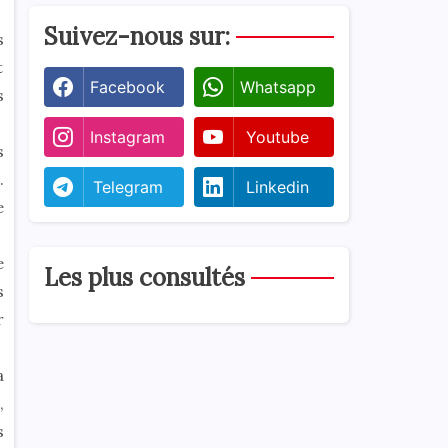
Suivez-nous sur:
s
t
Facebook
Whatsapp
s
Instagram
Youtube
s
.
Telegram
Linkedin
e
e
Les plus consultés
s
r
a
,
s