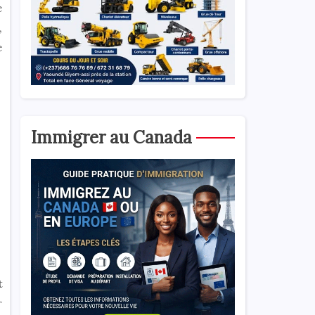
e
,
e
Immigrer au Canada
t
r