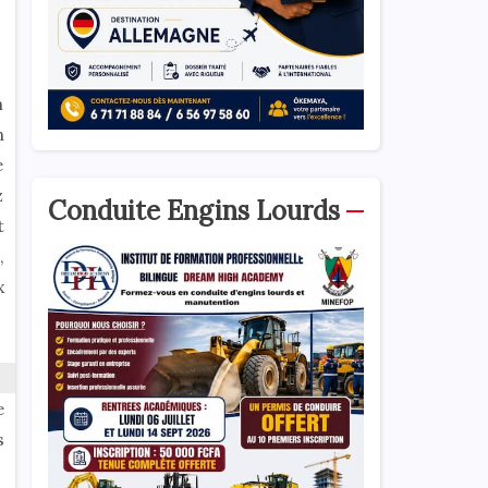
n
n
e
z
Conduite Engins Lourds
t
,
x
e
s