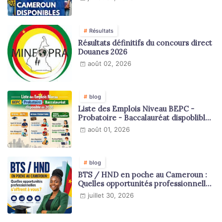
Résultats
Résultats définitifs du concours direct
Douanes 2026
août 02, 2026
blog
Liste des Emplois Niveau BEPC -
Probatoire - Baccalauréat dispoblible
en 2026
août 01, 2026
blog
BTS / HND en poche au Cameroun :
Quelles opportunités professionnelles
s'offrent à vous ?
juillet 30, 2026