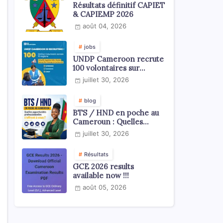
Résultats définitif CAPIET
& CAPIEMP 2026
août 04, 2026
jobs
UNDP Cameroon recrute
100 volontaires sur
l'échelle du territoire
juillet 30, 2026
national
blog
BTS / HND en poche au
Cameroun : Quelles
opportunités
juillet 30, 2026
professionnelles s'offrent
à vous ?
Résultats
GCE 2026 results
available now !!!
août 05, 2026