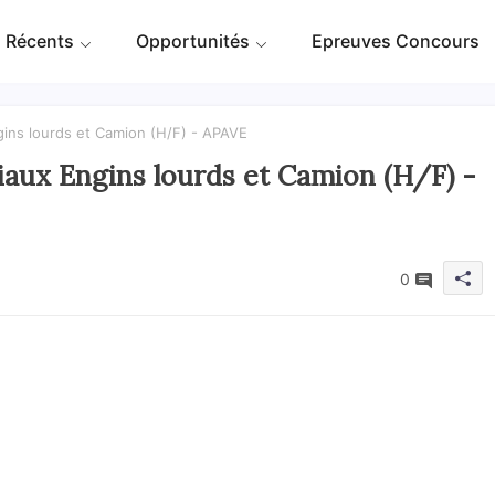
 Récents
Opportunités
Epreuves Concours
gins lourds et Camion (H/F) - APAVE
iaux Engins lourds et Camion (H/F) -
0