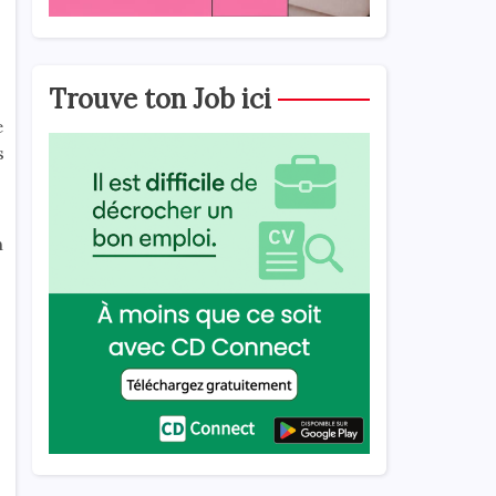
Trouve ton Job ici
e
s
n