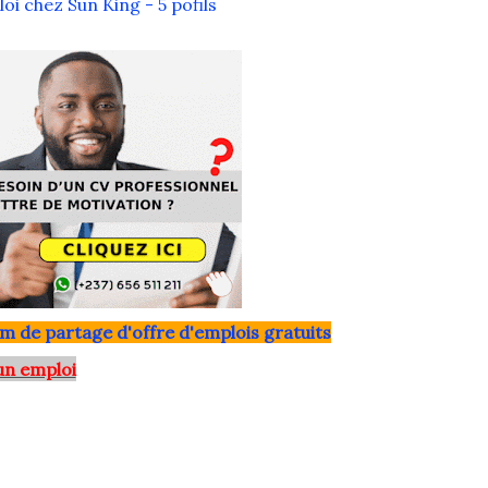
i chez Sun King - 5 pofils
m de partage d'offre d'emplois gratuits
un emploi