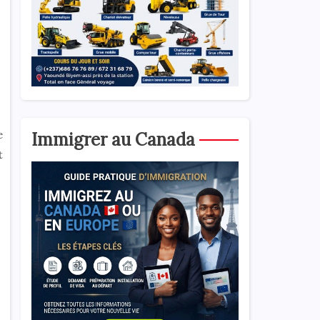
e
Immigrer au Canada
t