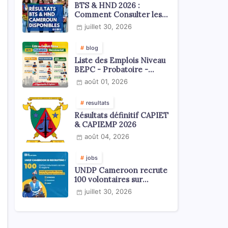
BTS & HND 2026 :
Comment Consulter les
Résultats ?
juillet 30, 2026
blog
Liste des Emplois Niveau
BEPC - Probatoire -
Baccalauréat dispoblible
août 01, 2026
en 2026
resultats
Résultats définitif CAPIET
& CAPIEMP 2026
août 04, 2026
jobs
UNDP Cameroon recrute
100 volontaires sur
l'échelle du territoire
juillet 30, 2026
national