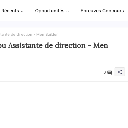
 Récents
Opportunités
Epreuves Concours
stante de direction - Men Builder
 ou Assistante de direction - Men
0