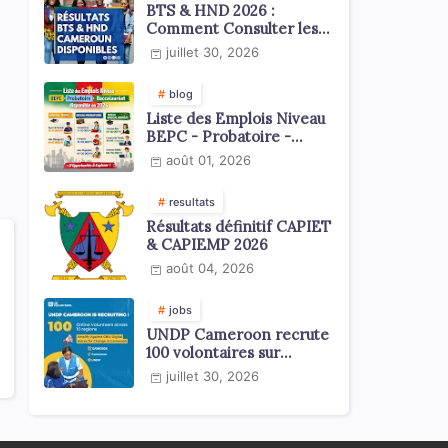
BTS & HND 2026 :
Comment Consulter les
Résultats ?
juillet 30, 2026
blog
Liste des Emplois Niveau
BEPC - Probatoire -
Baccalauréat dispoblible
août 01, 2026
en 2026
resultats
Résultats définitif CAPIET
& CAPIEMP 2026
août 04, 2026
jobs
UNDP Cameroon recrute
100 volontaires sur
l'échelle du territoire
juillet 30, 2026
national