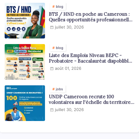
blog
BTS / HND en poche au Cameroun :
Quelles opportunités professionnelles
s'offrent à vous ?
juillet 30, 2026
blog
Liste des Emplois Niveau BEPC -
Probatoire - Baccalauréat dispoblible
en 2026
août 01, 2026
jobs
UNDP Cameroon recrute 100
volontaires sur l'échelle du territoire
national
juillet 30, 2026