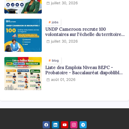
s'offrent à vous ?
juillet 30, 2026
jobs
UNDP Cameroon recrute 100
volontaires sur l'échelle du territoire
national
juillet 30, 2026
blog
Liste des Emplois Niveau BEPC -
Probatoire - Baccalauréat dispoblible
en 2026
août 01, 2026