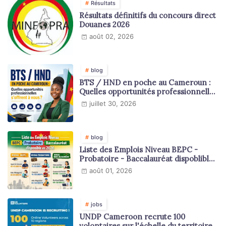
Résultats
Résultats définitifs du concours direct
Douanes 2026
août 02, 2026
blog
BTS / HND en poche au Cameroun :
Quelles opportunités professionnelles
s'offrent à vous ?
juillet 30, 2026
blog
Liste des Emplois Niveau BEPC -
Probatoire - Baccalauréat dispoblible
en 2026
août 01, 2026
jobs
UNDP Cameroon recrute 100
volontaires sur l'échelle du territoire