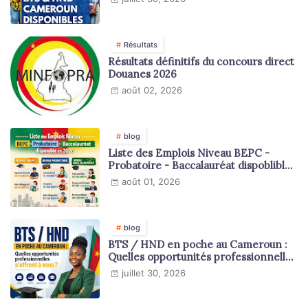
Résultats
Résultats définitifs du concours direct
Douanes 2026
août 02, 2026
blog
Liste des Emplois Niveau BEPC -
Probatoire - Baccalauréat dispoblible
en 2026
août 01, 2026
blog
BTS / HND en poche au Cameroun :
Quelles opportunités professionnelles
s'offrent à vous ?
juillet 30, 2026