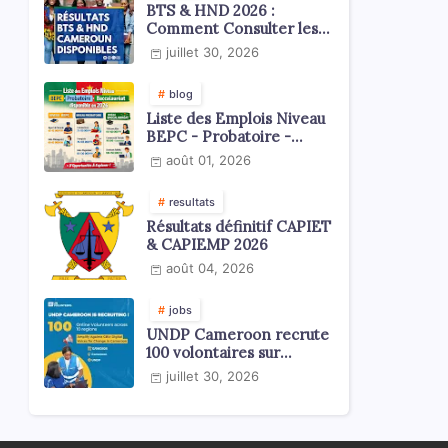
BTS & HND 2026 :
Comment Consulter les
Résultats ?
juillet 30, 2026
blog
Liste des Emplois Niveau
BEPC - Probatoire -
Baccalauréat dispoblible
août 01, 2026
en 2026
resultats
Résultats définitif CAPIET
& CAPIEMP 2026
août 04, 2026
jobs
UNDP Cameroon recrute
100 volontaires sur
l'échelle du territoire
juillet 30, 2026
national