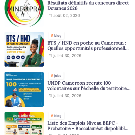
Résultats définitifs du concours direct
Douanes 2026
août 02, 2026
blog
BTS / HND en poche au Cameroun :
Quelles opportunités professionnelles
s'offrent à vous ?
juillet 30, 2026
jobs
UNDP Cameroon recrute 100
volontaires sur l'échelle du territoire
national
juillet 30, 2026
blog
Liste des Emplois Niveau BEPC -
Probatoire - Baccalauréat dispoblible
en 2026