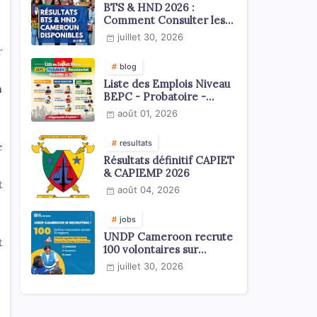
BTS & HND 2026 :
Comment Consulter les
Résultats ?
juillet 30, 2026
r
blog
Liste des Emplois Niveau
n
BEPC - Probatoire -
Baccalauréat dispoblible
août 01, 2026
en 2026
resultats
e
Résultats définitif CAPIET
& CAPIEMP 2026
t
août 04, 2026
jobs
UNDP Cameroon recrute
t
100 volontaires sur
l'échelle du territoire
juillet 30, 2026
national