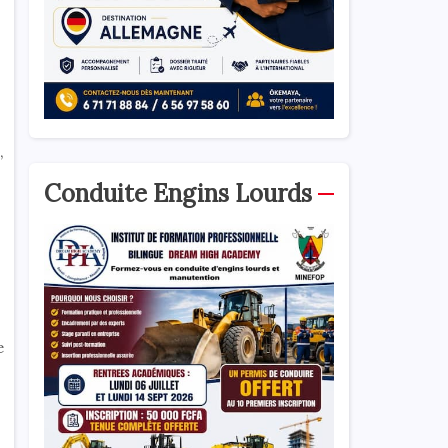
,
Conduite Engins Lourds
e