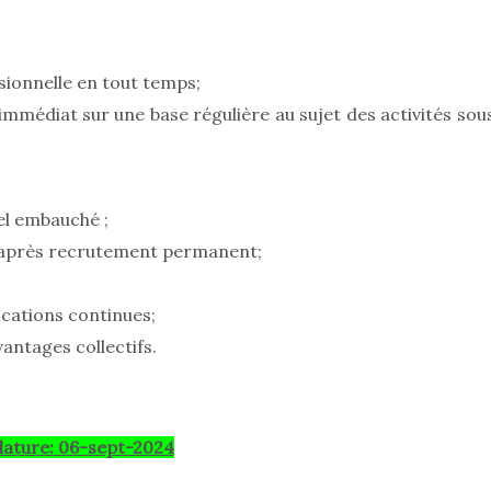
sionnelle en tout temps;
immédiat sur une base régulière au sujet des activités sou
l embauché ;
 après recrutement permanent;
ications continues;
Avantages collectifs.
dature:
06-sept-2024