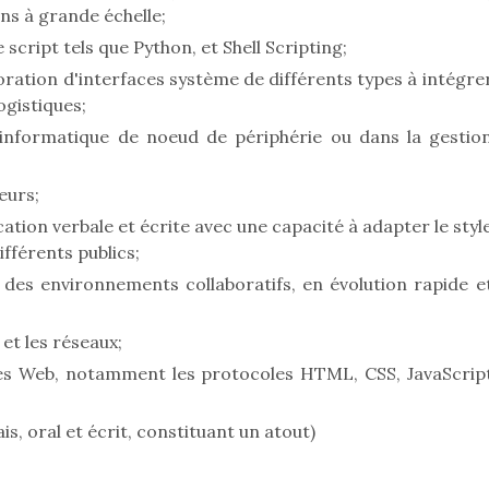
ns à grande échelle;
cript tels que Python, et Shell Scripting;
ioration d'interfaces système de différents types à intégre
ogistiques;
informatique de noeud de périphérie ou dans la gestio
eurs;
on verbale et écrite avec une capacité à adapter le styl
fférents publics;
 des environnements collaboratifs, en évolution rapide e
et les réseaux;
es Web, notamment les protocoles HTML, CSS, JavaScrip
s, oral et écrit, constituant un atout)