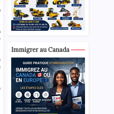
s
s
e
Immigrer au Canada
e
e
e