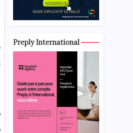
Preply International
e
;
s
s