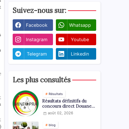
s
t
Suivez-nous sur:
Facebook
Whatsapp
s
Instagram
Youtube
a
Telegram
Linkedin
e
Les plus consultés
Résultats
;
Résultats définitifs du
s
concours direct Douanes
2026
août 02, 2026
;
blog
)