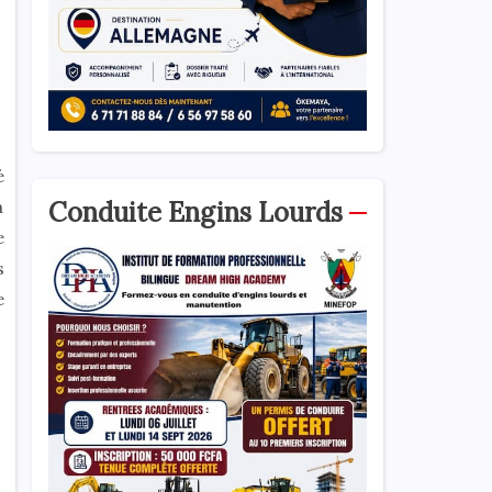
é
Conduite Engins Lourds
à
e
s
e