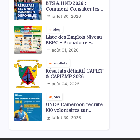
BTS & HND 2026 :
Comment Consulter les
Résultats ?
juillet 30, 2026
blog
Liste des Emplois Niveau
BEPC - Probatoire -
Baccalauréat dispoblible
août 01, 2026
en 2026
resultats
Résultats définitif CAPIET
& CAPIEMP 2026
août 04, 2026
jobs
UNDP Cameroon recrute
100 volontaires sur
l'échelle du territoire
juillet 30, 2026
national