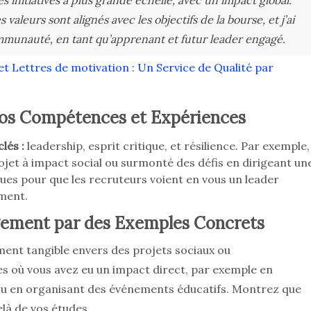
s initiatives à plus grande échelle, avec un impact global.
aleurs sont alignés avec les objectifs de la bourse, et j’ai
mmunauté, en tant qu’apprenant et futur leader engagé.
t Lettres de motivation : Un Service de Qualité par
vos Compétences et Expériences
lés :
leadership, esprit critique, et résilience. Par exemple,
jet à impact social ou surmonté des défis en dirigeant un
ues pour que les recruteurs voient en vous un leader
ment.
agement par des Exemples Concrets
ent tangible envers des projets sociaux ou
s où vous avez eu un impact direct, par exemple en
, ou en organisant des événements éducatifs. Montrez que
là de vos études.