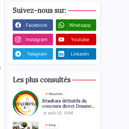
Suivez-nous sur:
Facebook
Whatsapp
Instagram
Youtube
Telegram
Linkedin
e
Les plus consultés
Résultats
Résultats définitifs du
concours direct Douanes
2026
août 02, 2026
blog