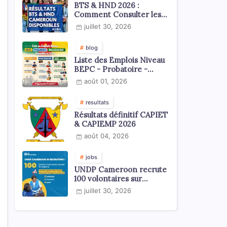
BTS & HND 2026 :
Comment Consulter les
Résultats ?
juillet 30, 2026
blog
Liste des Emplois Niveau
BEPC - Probatoire -
Baccalauréat dispoblible
août 01, 2026
en 2026
resultats
Résultats définitif CAPIET
& CAPIEMP 2026
août 04, 2026
jobs
UNDP Cameroon recrute
100 volontaires sur
l'échelle du territoire
juillet 30, 2026
national