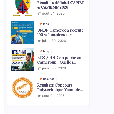
Résultats définitif CAPIET
& CAPIEMP 2026
août 04, 2026
jobs
UNDP Cameroon recrute
100 volontaires sur
l'échelle du territoire
juillet 30, 2026
national
blog
BTS / HND en poche au
Cameroun : Quelles
opportunités
juillet 30, 2026
professionnelles s'offrent
à vous ?
Résultat
Résultats Concours
Polytechnique Yaoundé
ENSPY 2026 - Tous les
août 04, 2026
cycles