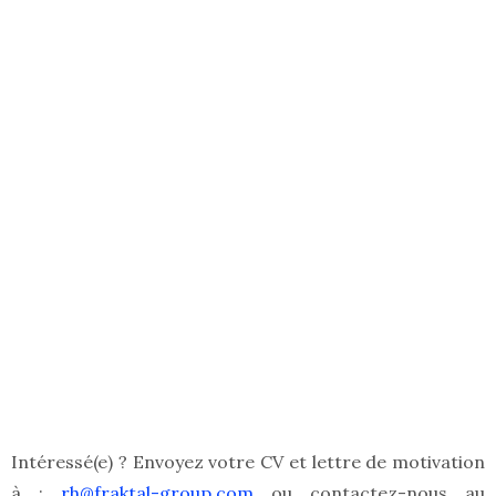
Intéressé(e) ? Envoyez votre CV et lettre de motivation
à :
rh@fraktal-group.com
ou contactez-nous au