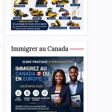
s
e
Immigrer au Canada