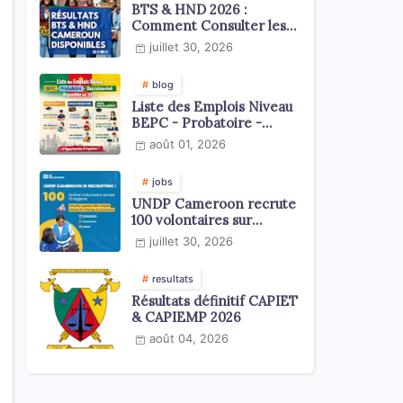
BTS & HND 2026 :
Comment Consulter les
Résultats ?
juillet 30, 2026
blog
Liste des Emplois Niveau
BEPC - Probatoire -
Baccalauréat dispoblible
août 01, 2026
en 2026
jobs
UNDP Cameroon recrute
100 volontaires sur
l'échelle du territoire
juillet 30, 2026
national
resultats
Résultats définitif CAPIET
& CAPIEMP 2026
août 04, 2026