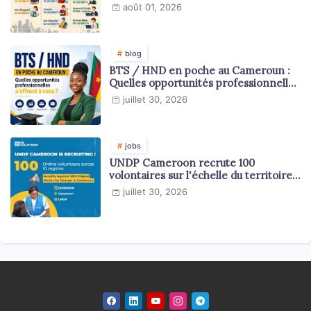
en 2026
août 01, 2026
blog
BTS / HND en poche au Cameroun :
Quelles opportunités professionnelles
s'offrent à vous ?
juillet 30, 2026
jobs
UNDP Cameroon recrute 100
volontaires sur l'échelle du territoire
national
juillet 30, 2026