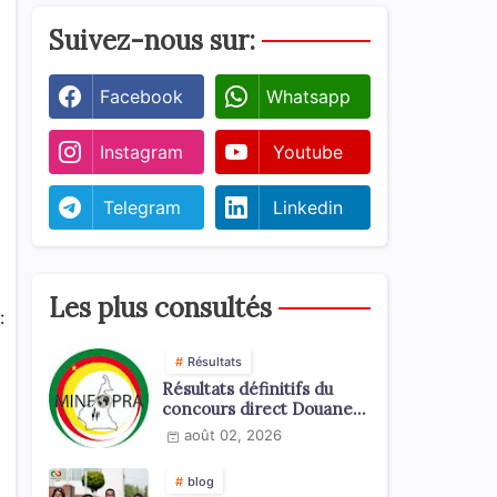
Suivez-nous sur:
Facebook
Whatsapp
Instagram
Youtube
Telegram
Linkedin
Les plus consultés
:
Résultats
Résultats définitifs du
concours direct Douanes
2026
août 02, 2026
blog