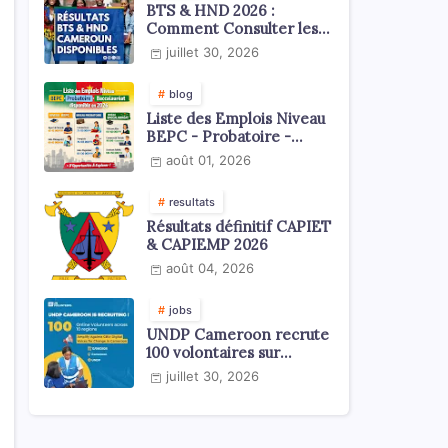
BTS & HND 2026 :
Comment Consulter les
Résultats ?
juillet 30, 2026
blog
Liste des Emplois Niveau
BEPC - Probatoire -
Baccalauréat dispoblible
août 01, 2026
en 2026
resultats
Résultats définitif CAPIET
& CAPIEMP 2026
août 04, 2026
jobs
UNDP Cameroon recrute
100 volontaires sur
l'échelle du territoire
juillet 30, 2026
national