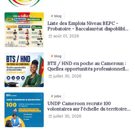
blog
Liste des Emplois Niveau BEPC -
Probatoire - Baccalauréat dispoblible
en 2026
août 01, 2026
blog
BTS / HND en poche au Cameroun :
Quelles opportunités professionnelles
s'offrent à vous ?
juillet 30, 2026
jobs
UNDP Cameroon recrute 100
volontaires sur l'échelle du territoire
national
juillet 30, 2026