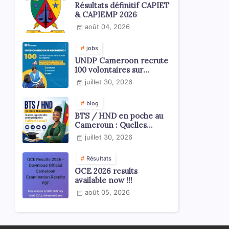
Résultats définitif CAPIET
& CAPIEMP 2026
août 04, 2026
jobs
UNDP Cameroon recrute
100 volontaires sur
l'échelle du territoire
juillet 30, 2026
national
blog
BTS / HND en poche au
Cameroun : Quelles
opportunités
juillet 30, 2026
professionnelles s'offrent
à vous ?
Résultats
GCE 2026 results
available now !!!
août 05, 2026