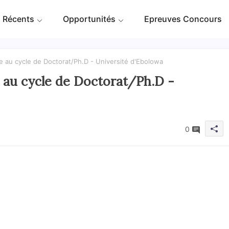
 Récents
Opportunités
Epreuves Concours
e au cycle de Doctorat/Ph.D - Université d'Ebolowa
 au cycle de Doctorat/Ph.D -
0